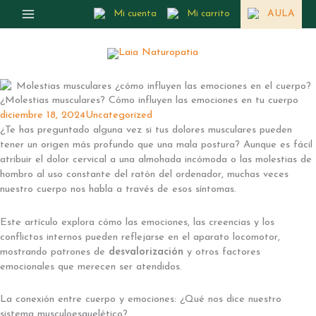
Ir
Mi cuenta
Mi carrito
AULA
al
contenido
¿Molestias musculares? Cómo influyen las emociones en tu cuerpo
diciembre 18, 2024
Uncategorized
¿Te has preguntado alguna vez si tus dolores musculares pueden
tener un origen más profundo que una mala postura? Aunque es fácil
atribuir el dolor cervical a una almohada incómoda o las molestias de
hombro al uso constante del ratón del ordenador, muchas veces
nuestro cuerpo nos habla a través de esos síntomas.
Este artículo explora cómo las emociones, las creencias y los
conflictos internos pueden reflejarse en el aparato locomotor,
mostrando patrones de
desvalorización
y otros factores
emocionales que merecen ser atendidos.
La conexión entre cuerpo y emociones: ¿Qué nos dice nuestro
sistema musculoesquelético?