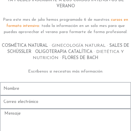
YA PUEDES INSCRIBIRTE A LOS CURSOS INTENSIVOS DE
VERANO
Para este mes de julio hemos programado 6 de nuestros
cursos en
formato intensivo
: toda la información en un solo mes para que
puedas aprovechar el verano para formarte de forma profesional.
COSMÉTICA NATURAL
· GINECOLOGÍA NATURAL ·
SALES DE
SCHÜSSLER
·
OLIGOTERAPIA CATALÍTICA
· DIETÉTICA Y
NUTRICIÓN ·
FLORES DE BACH
Escríbenos si necesitas más información:
Nombre
Correo
electrónico
Mensaje