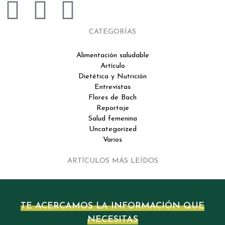
F
T
I
a
w
n
CATEGORÍAS
c
i
s
Alimentación saludable
Artículo
e
t
t
Dietética y Nutrición
Entrevistas
Flores de Bach
b
t
a
Reportaje
Salud femenina
o
e
g
Uncategorized
Varios
o
r
r
ARTÍCULOS MÁS LEÍDOS
k
a
m
TE ACERCAMOS LA INFORMACIÓN QUE
NECESITAS