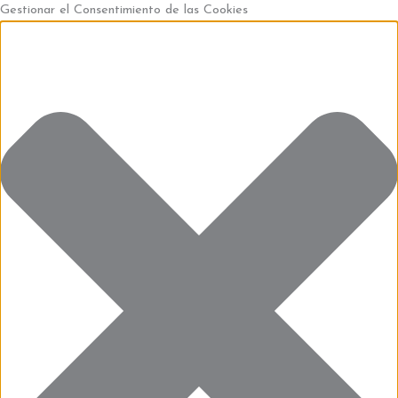
Ir
Funcional
Marketing
Estadísticas
Preferencias
Gestionar el Consentimiento de las Cookies
al
contenido