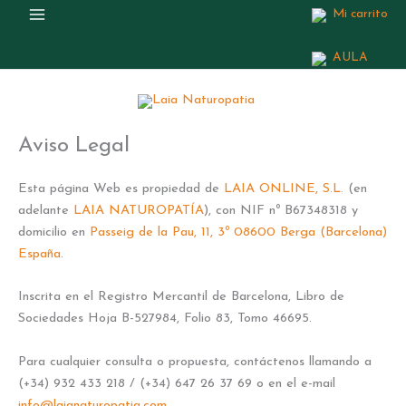
Mi carrito
AULA
Aviso Legal
Esta página Web es propiedad de
LAIA ONLINE, S.L.
(en
adelante
LAIA NATUROPATÍA
), con NIF nº B67348318 y
domicilio en
Passeig de la Pau, 11, 3º 08600 Berga (Barcelona)
España
.
Inscrita en el Registro Mercantil de Barcelona, Libro de
Sociedades Hoja B-527984, Folio 83, Tomo 46695.
Para cualquier consulta o propuesta, contáctenos llamando a
(+34) 932 433 218 / (+34) 647 26 37 69 o en el e-mail
info@laianaturopatia.com
.