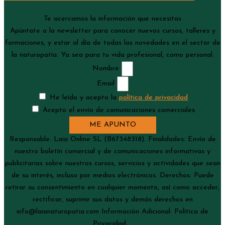
Te acercamos la información que necesitas
Apúntate a la newsletter para conocer nuevos cursos, talleres y
formaciones, y estar al día de todas las novedades en el sector de
la naturopatía. Ya sea para tu vida profesional, como personal.
Nombre
Email
He leído y acepto la
política de privacidad
Acepto el envío de comunicaciones comerciales
ME APUNTO
Responsable: Laia Online SL (B67348318). Finalidades: Envío de
nuestro boletín comercial y de comunicaciones informativas y
publicitarias sobre nuestros cursos, servicios y actividades que sean
de su interés, incluso por medios electrónicos. Derechos: Puede
retirar su consentimiento en cualquier momento, así como acceder,
rectificar, suprimir sus datos y demás derechos en
info@laianaturopatia.com Información Adicional: Política de
Privacidad.