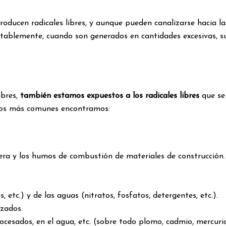
ucen radicales libres, y aunque pueden canalizarse hacia la p
entablemente, cuando son generados en cantidades excesivas, 
ibres,
también estamos expuestos a los radicales libres
que se
rnos más comunes encontramos:
a y los humos de combustión de materiales de construcción.
etc.) y de las aguas (nitratos, fosfatos, detergentes, etc.).
izados.
cesados, en el agua, etc. (sobre todo plomo, cadmio, mercurio,