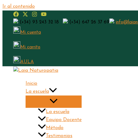
Ir al contenido
(+34) 93 243 32 18
(+34) 647 26 37 69
info@laian
Mi cuenta
Mi carrito
AULA
Inicio
La escuela
La escuela
Equipo Docente
Método
Testimonios