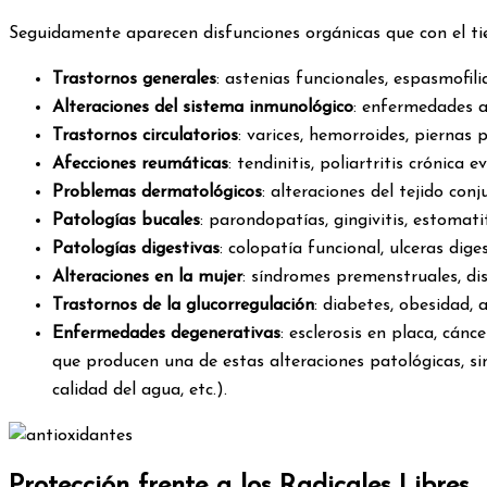
Seguidamente aparecen disfunciones orgánicas que con el tie
Trastornos generales
: astenias funcionales, espasmofili
Alteraciones del sistema inmunológico
: enfermedades au
Trastornos circulatorios
: varices, hemorroides, piernas
Afecciones reumáticas
: tendinitis, poliartritis crónica 
Problemas dermatológicos
: alteraciones del tejido conj
Patologías bucales
: parondopatías, gingivitis, estomatit
Patologías digestivas
: colopatía funcional, ulceras digest
Alteraciones en la mujer
: síndromes premenstruales, dis
Trastornos de la glucorregulación
: diabetes, obesidad, a
Enfermedades degenerativas
: esclerosis en placa, cán
que producen una de estas alteraciones patológicas, si
calidad del agua, etc.).
Protección frente a los Radicales Libres