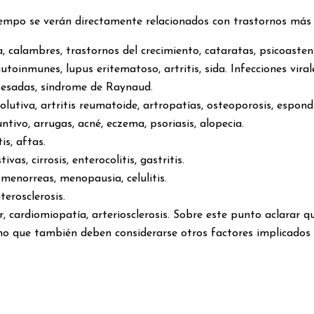
mpo se verán directamente relacionados con trastornos más im
a, calambres, trastornos del crecimiento, cataratas, psicoasten
toinmunes, lupus eritematoso, artritis, sida. Infecciones virales,
 pesadas, síndrome de Raynaud.
evolutiva, artritis reumatoide, artropatías, osteoporosis, espond
untivo, arrugas, acné, eczema, psoriasis, alopecia.
is, aftas.
ivas, cirrosis, enterocolitis, gastritis.
menorreas, menopausia, celulitis.
terosclerosis.
cer, cardiomiopatía, arteriosclerosis. Sobre este punto aclarar 
no que también deben considerarse otros factores implicados 