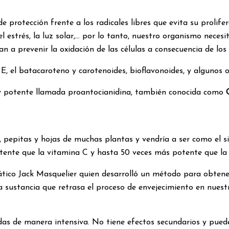
protección frente a los radicales libres que evita su prolife
el estrés, la luz solar,… por lo tanto, nuestro organismo nec
a prevenir la oxidación de las células a consecuencia de los r
E, el batacaroteno y carotenoides, bioflavonoides, y algunos o
y potente llamada proantocianidina, también conocida como
a, pepitas y hojas de muchas plantas y vendría a ser como el 
tente que la vitamina C y hasta 50 veces más potente que la
tico Jack Masquelier quien desarrolló un método para obtener
una sustancia que retrasa el proceso de envejecimiento en nu
das de manera intensiva. No tiene efectos secundarios y pue