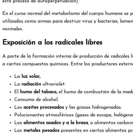
este proceso de autoperpetuación).
En el curso normal del metabolismo del cuerpo humano se prod
utilizados como armas para destruir virus y bacterias, lam
normales.
Exposición a los radicales libres
A parte de la formación interna de producción de radicales l
a ciertos compuestos químicos. Entre los productores exte
La
luz solar,
La
radiación
ultraviolet.
El
humo del tabaco,
el humo de combustión de la mader
Consumo de alcohol.
Los
aceites procesados
y las grasas hidrogenadas.
Polucionantes atmosféricos (gases de escape, halógenos, 
Los
alimentos asados y a la brasa
, o alimentos carbon
Los
metales pesados
presentes en ciertos alimentos pro