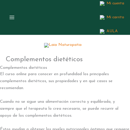
Ir
Mi cuenta
al
contenido
Mi carrito
AULA
Complementos dietéticos
Complementos dietéticos
El curso online para conocer en profundidad los principales
complementos dietéticos, sus propiedades y en qué casos se
recomiendan.
Cuando no se sigue una alimentación correcta y equilibrada, y
siempre que el terapeuta lo crea necesario, se puede recurrir al
apoyo de los complementos dietéticos.
Éstos ayudan a obtener los niveles nutricionales óptimos que requiere