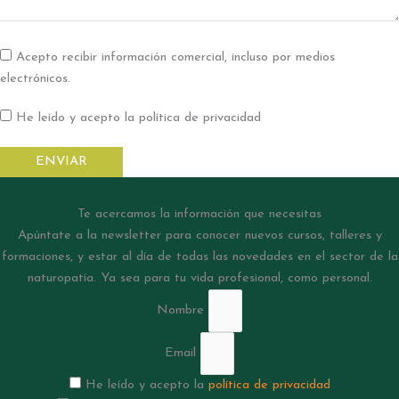
Acepto recibir información comercial, incluso por medios
electrónicos.
He leído y acepto la política de privacidad
ENVIAR
Te acercamos la información que necesitas
Apúntate a la newsletter para conocer nuevos cursos, talleres y
formaciones, y estar al día de todas las novedades en el sector de la
naturopatía. Ya sea para tu vida profesional, como personal.
Nombre
Email
He leído y acepto la
política de privacidad