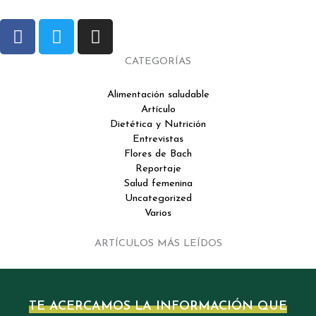
F
T
I
a
w
n
c
i
s
CATEGORÍAS
e
t
t
b
t
a
Alimentación saludable
Artículo
o
e
g
Dietética y Nutrición
o
r
r
Entrevistas
k
a
Flores de Bach
m
Reportaje
Salud femenina
Uncategorized
Varios
ARTÍCULOS MÁS LEÍDOS
TE ACERCAMOS LA INFORMACIÓN QUE