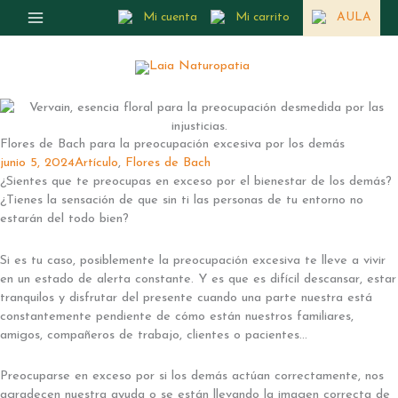
Ir
Mi cuenta
Mi carrito
AULA
al
contenido
Flores de Bach para la preocupación excesiva por los demás
junio 5, 2024
Artículo
,
Flores de Bach
¿Sientes que te preocupas en exceso por el bienestar de los demás?
¿Tienes la sensación de que sin ti las personas de tu entorno no
estarán del todo bien?
Si es tu caso, posiblemente la preocupación excesiva te lleve a vivir
en un estado de alerta constante. Y es que es difícil descansar, estar
tranquilos y disfrutar del presente cuando una parte nuestra está
constantemente pendiente de cómo están nuestros familiares,
amigos, compañeros de trabajo, clientes o pacientes…
Preocuparse en exceso por si los demás actúan correctamente, nos
agradecen nuestra ayuda o se están llevando la imagen correcta de