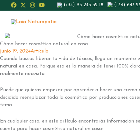
Ir
(+34) 93 243 32 18
(+34) 647 2
al
contenido
Cómo hacer cosmética natural en casa
junio 19, 2024
Artículo
Cuando buscas liberar tu vida de tóxicos, llega un momento
natural en casa
. Porque esa es la manera de tener 100% cla
realmente necesita
.
Puede que quieras empezar por aprender a hacer una crema 
decidido reemplazar toda la cosmética por producciones casera
tema.
En cualquier caso, en este artículo encontrarás información se
cuenta para hacer cosmética natural en casa: