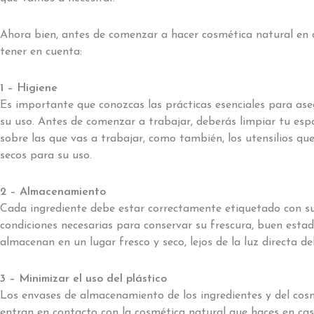
Ahora bien, antes de comenzar a hacer cosmética natural en 
tener en cuenta:
1 – Higiene
Es importante que conozcas las prácticas esenciales para as
su uso. Antes de comenzar a trabajar, deberás limpiar tu espa
sobre las que vas a trabajar, como también, los utensilios que
secos para su uso.
2 – Almacenamiento
Cada ingrediente debe estar correctamente etiquetado con su
condiciones necesarias para conservar su frescura, buen estad
almacenan en un lugar fresco y seco, lejos de la luz directa de
3 – Minimizar el uso del plástico
Los envases de almacenamiento de los ingredientes y del cosmé
entran en contacto con la cosmética natural que haces en casa