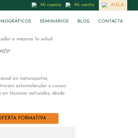
Mi cuenta
Mi carrito
AULA
NOGRÁFICOS
SEMINARIOS
BLOG
CONTACTA
udar a mejorar la salud
nte
ional en naturopatía,
trición ortomolecular y cursos
n en técnicas naturales, desde
OFERTA FORMATIVA