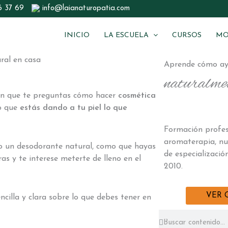
6 37 69
info@laianaturopatia.com
INICIO
LA ESCUELA
CURSOS
MO
Aprende cómo ay
naturalme
 en que te preguntas cómo hacer
cosmética
ro que
estás dando a tu piel lo que
Formación profes
aromaterapia, nu
o un desodorante natural, como que hayas
de especializació
s y te interese meterte de lleno en el
2010.
VER 
ncilla y clara sobre lo que debes tener en
Buscar
Buscar