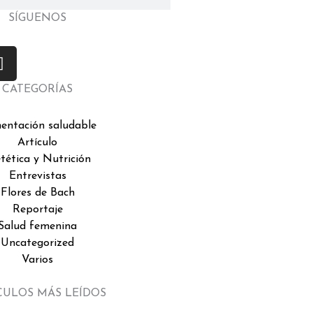
SÍGUENOS
I
n
s
CATEGORÍAS
t
a
mentación saludable
g
Artículo
r
tética y Nutrición
a
Entrevistas
m
Flores de Bach
Reportaje
Salud femenina
Uncategorized
Varios
CULOS MÁS LEÍDOS