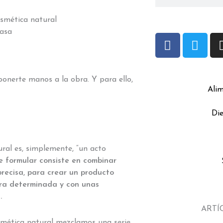
smética natural
casa
F
T
a
w
c
i
e
t
 ponerte manos a la obra. Y para ello,
b
t
Ali
o
e
o
r
Die
k
ral es, simplemente, “un acto
e formular consiste en combinar
recisa, para crear un producto
ra determinada y con unas
.
ARTÍ
ética natural mezclamos una serie