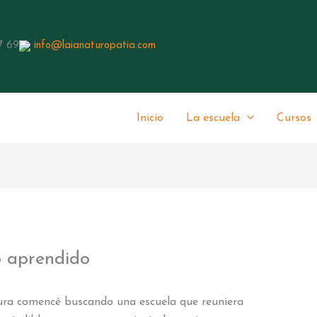
7 69
info@laianaturopatia.com
Inicio
La escuela
Cursos
o aprendido
ra comencé buscando una escuela que reuniera