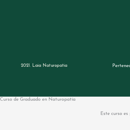
2021. Laia Naturopatia
Pertene
Curso de Graduado en Naturopatía
Este curso es 