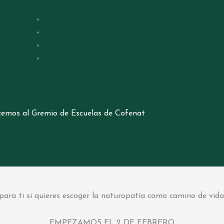
cemos al Gremio de Escuelas de Cofenat
para ti si quieres escoger la naturopatía como camino de vida
EMPEZAMOS EL 2 DE FEBRERO