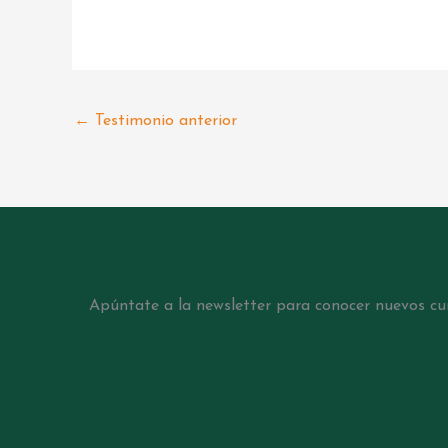
←
Testimonio anterior
Apúntate a la newsletter para conocer nuevos curs