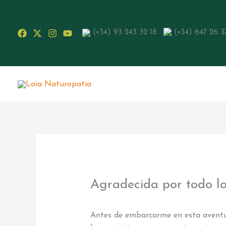
Ir
al
contenido
(+34) 93 243 32 18
(+34) 647 26 3
Agradecida por todo l
Antes de embarcarme en esta aventu