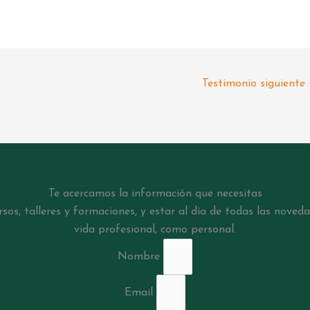
Testimonio siguiente
Te acercamos la información que necesitas
os, talleres y formaciones, y estar al día de todas las noveda
vida profesional, como personal.
Nombre
Email