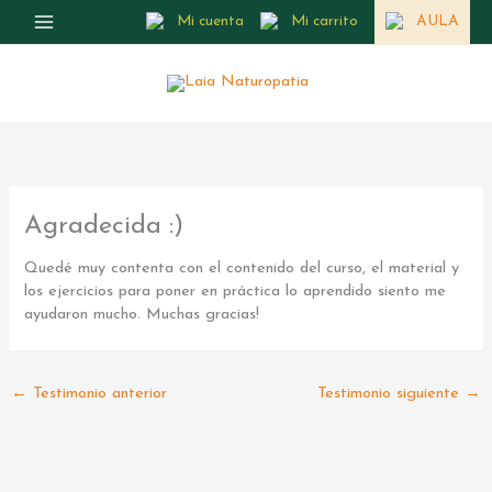
Ir
Mi cuenta
Mi carrito
AULA
al
contenido
Agradecida :)
Quedé muy contenta con el contenido del curso, el material y
los ejercicios para poner en práctica lo aprendido siento me
ayudaron mucho. Muchas gracias!
←
Testimonio anterior
Testimonio siguiente
→