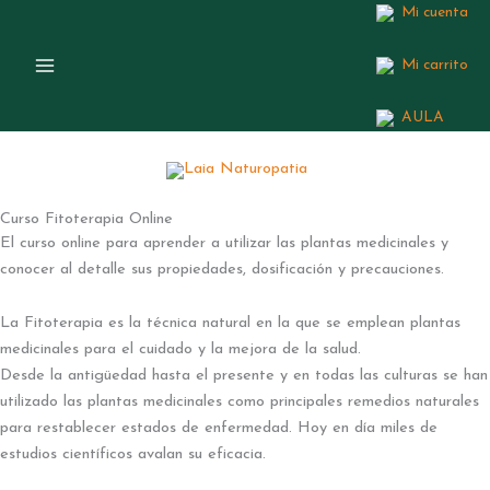
Ir
Mi cuenta
al
contenido
Mi carrito
AULA
Curso Fitoterapia Online
El curso online para aprender a utilizar las plantas medicinales y
conocer al detalle sus propiedades, dosificación y precauciones.
La Fitoterapia es la técnica natural en la que se emplean plantas
medicinales para el cuidado y la mejora de la salud.
Desde la antigüedad hasta el presente y en todas las culturas se han
utilizado las plantas medicinales como principales remedios naturales
para restablecer estados de enfermedad. Hoy en día miles de
estudios científicos avalan su eficacia.