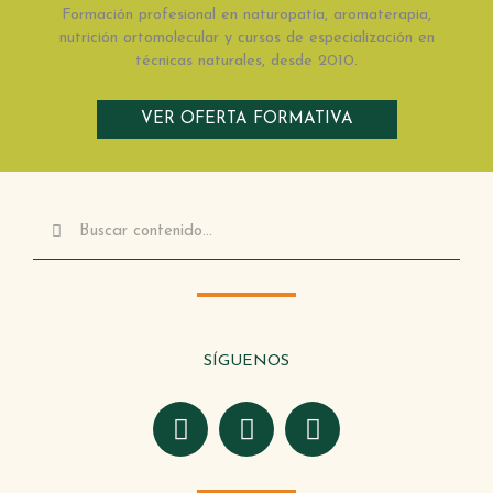
Formación profesional en naturopatía, aromaterapia,
nutrición ortomolecular y cursos de especialización en
técnicas naturales, desde 2010.
VER OFERTA FORMATIVA
Buscar
Buscar
SÍGUENOS
F
T
I
a
w
n
c
i
s