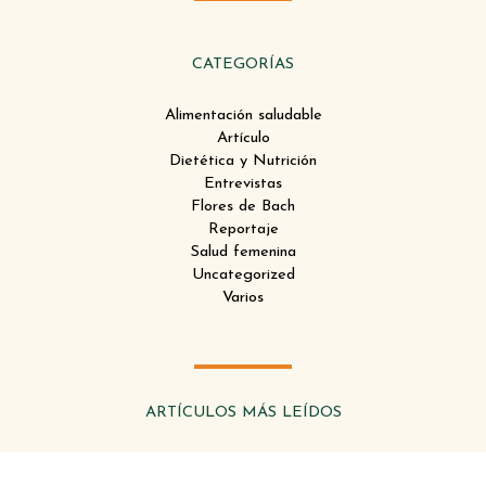
e
t
t
b
t
a
o
e
g
CATEGORÍAS
o
r
r
k
a
Alimentación saludable
m
Artículo
Dietética y Nutrición
Entrevistas
Flores de Bach
Reportaje
Salud femenina
Uncategorized
Varios
ARTÍCULOS MÁS LEÍDOS