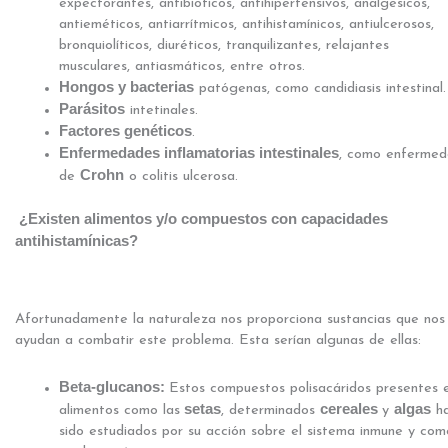
expectorantes, antibióticos, antihipertensivos, analgésicos,
antieméticos, antiarrítmicos, antihistamínicos, antiulcerosos,
bronquiolíticos, diuréticos, tranquilizantes, relajantes
musculares, antiasmáticos, entre otros.
Hongos y bacterias
patógenas, como candidiasis intestinal.
Parásitos
intetinales.
Factores genéticos
.
Enfermedades inflamatorias intestinales
, como enferme
Crohn
de
o colitis ulcerosa.
¿Existen alimentos y/o compuestos con capacidades
antihistamínicas?
Afortunadamente la naturaleza nos proporciona sustancias que nos
ayudan a combatir este problema. Esta serían algunas de ellas:
Beta-glucanos:
Estos compuestos polisacáridos presentes 
setas
cereales
algas
alimentos como las
, determinados
y
h
sido estudiados por su acción sobre el sistema inmune y com