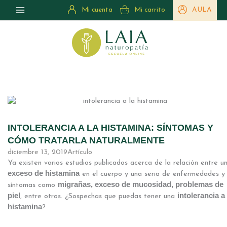
Ir
Mi cuenta
Mi carrito
AULA
al
contenido
INTOLERANCIA A LA HISTAMINA: SÍNTOMAS Y
CÓMO TRATARLA NATURALMENTE
diciembre 13, 2019
Artículo
Ya existen varios estudios publicados acerca de la relación entre u
exceso de histamina
en el cuerpo y una seria de enfermedades y
migrañas, exceso de mucosidad, problemas de
síntomas como
piel
intolerancia a 
, entre otros. ¿Sospechas que puedas tener una
histamina
?