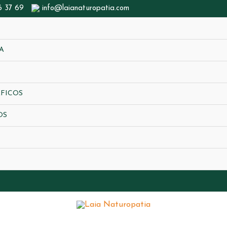
6 37 69
info@laianaturopatia.com
A
FICOS
OS