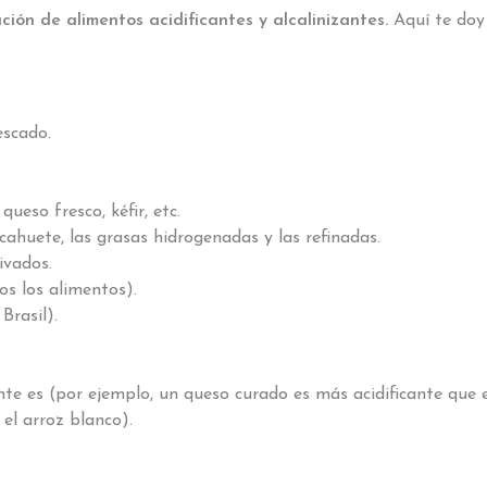
ión de alimentos acidificantes y alcalinizantes.
Aquí te doy
escado.
queso fresco, kéfir, etc.
cahuete, las grasas hidrogenadas y las refinadas.
ivados.
os los alimentos).
Brasil).
e es (por ejemplo, un queso curado es más acidificante que e
 el arroz blanco).