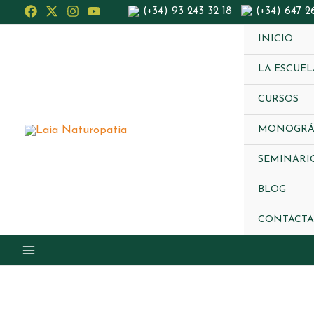
Ir
(+34) 93 243 32 18
(+34) 647 2
al
INICIO
contenido
LA ESCUEL
CURSOS
MONOGRÁ
SEMINARI
BLOG
CONTACTA