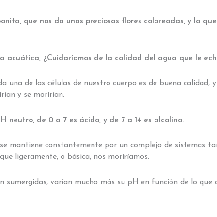
onita, que nos da unas preciosas flores coloreadas, y la qu
na acuática, ¿Cuidaríamos de la calidad del agua que le ec
a una de las células de nuestro cuerpo es de buena calidad, 
rían y se morirían.
H neutro, de 0 a 7 es ácido, y de 7 a 14 es alcalino.
r se mantiene constantemente por un complejo de sistemas t
nque ligeramente, o básica, nos moriríamos.
están sumergidas, varían mucho más su pH en función de lo que 