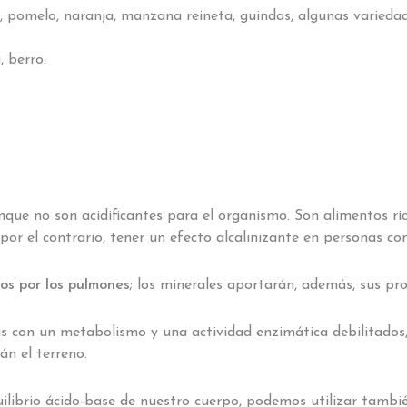
, pomelo, naranja, manzana reineta, guindas, algunas variedade
, berro.
que no son acidificantes para el organismo. Son alimentos rico
 por el contrario, tener un efecto alcalinizante en personas co
os por los pulmones
; los minerales aportarán, además, sus pr
 con un metabolismo y una actividad enzimática debilitados, 
án el terreno.
ilibrio ácido-base de nuestro cuerpo, podemos utilizar tambié