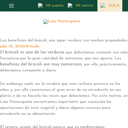
Ir
Mi cuenta
Mi carrito
AULA
al
contenido
Los beneficios del brócoli, una súper verdura con muchas propiedades
julio 10, 2020
Artículo
El
brócoli es una de las verduras
que deberíamos consumir con más
frecuencia por la gran cantidad de nutrientes que nos aporta. Los
beneficios del brócoli son muy numerosos
, por ello, prácticamente,
deberíamos consumirlo a diario.
Sin embargo suele ser la verdura que más rechazo provoca en los
niños y, por ello cometemos el gran error de no introducirlo en sus
platos o de no hacerlo las veces que deberíamos. Por este motivo, en
Laia Naturopatía encontramos importante que conozcáis las
aportaciones de este vegetal y daros algunos recursos para
introducirlo en su alimentación.
El remoto origen del brócoli parece que es mediterráneo,