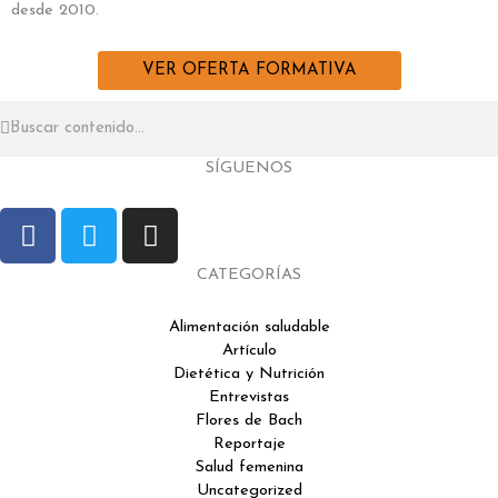
desde 2010.
VER OFERTA FORMATIVA
Buscar
Buscar
SÍGUENOS
F
T
I
a
w
n
c
i
s
CATEGORÍAS
e
t
t
b
t
a
Alimentación saludable
Artículo
o
e
g
Dietética y Nutrición
o
r
r
Entrevistas
k
a
Flores de Bach
m
Reportaje
Salud femenina
Uncategorized