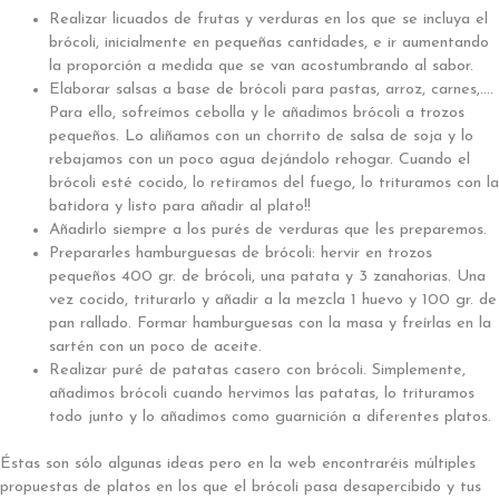
Realizar licuados de frutas y verduras en los que se incluya el
brócoli, inicialmente en pequeñas cantidades, e ir aumentando
la proporción a medida que se van acostumbrando al sabor.
Elaborar salsas a base de brócoli para pastas, arroz, carnes,….
Para ello, sofreímos cebolla y le añadimos brócoli a trozos
pequeños. Lo aliñamos con un chorrito de salsa de soja y lo
rebajamos con un poco agua dejándolo rehogar. Cuando el
brócoli esté cocido, lo retiramos del fuego, lo trituramos con la
batidora y listo para añadir al plato!!
Añadirlo siempre a los purés de verduras que les preparemos.
Prepararles hamburguesas de brócoli: hervir en trozos
pequeños 400 gr. de brócoli, una patata y 3 zanahorias. Una
vez cocido, triturarlo y añadir a la mezcla 1 huevo y 100 gr. de
pan rallado. Formar hamburguesas con la masa y freírlas en la
sartén con un poco de aceite.
Realizar puré de patatas casero con brócoli. Simplemente,
añadimos brócoli cuando hervimos las patatas, lo trituramos
todo junto y lo añadimos como guarnición a diferentes platos.
Éstas son sólo algunas ideas pero en la web encontraréis múltiples
propuestas de platos en los que el brócoli pasa desapercibido y tus