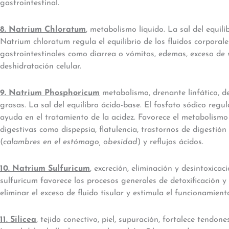
gastrointestinal.
8. Natrium Chloratum
, metabolismo líquido. La sal del equilib
Natrium chloratum regula el equilibrio de los fluidos corporal
gastrointestinales como diarrea o vómitos, edemas, exceso de 
deshidratación celular.
9. Natrium Phosphoricum
metabolismo, drenante linfático, d
grasas. La sal del equilibro ácido-base. El fosfato sódico regul
ayuda en el tratamiento de la acidez. Favorece el metabolismo
digestivas como dispepsia, flatulencia, trastornos de digestió
(
calambres en el estómago, obesidad
) y reflujos ácidos.
10. Natrium Sulfuricum
, excreción, eliminación y desintoxicac
sulfuricum favorece los procesos generales de detoxificación y
eliminar el exceso de fluido tisular y estimula el funcionamient
11. Silicea
, tejido conectivo, piel, supuración, fortalece tendones