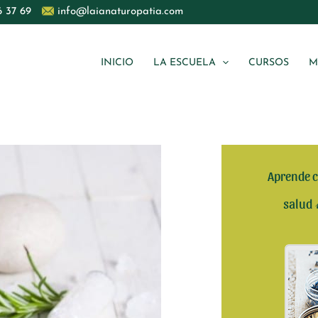
6 37 69
info@laianaturopatia.com
INICIO
LA ESCUELA
CURSOS
M
Aprende c
salud