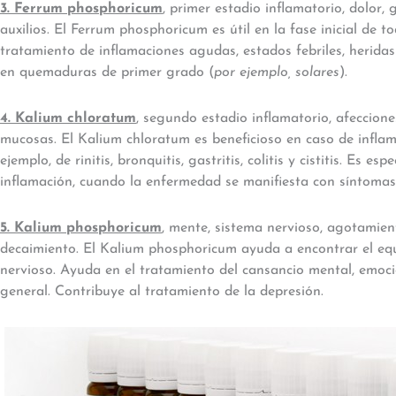
3. Ferrum phosphoricum
, primer estadio inflamatorio, dolor, 
auxilios. El Ferrum phosphoricum es útil en la fase inicial de t
tratamiento de inflamaciones agudas, estados febriles, heridas
en quemaduras de primer grado (
por ejemplo, solares
).
4. Kalium chloratum
, segundo estadio inflamatorio, afeccion
mucosas. El Kalium chloratum es beneficioso en caso de infl
ejemplo, de rinitis, bronquitis, gastritis, colitis y cistitis. Es 
inflamación, cuando la enfermedad se manifiesta con síntomas 
5. Kalium phosphoricum
, mente, sistema nervioso, agotamient
decaimiento. El Kalium phosphoricum ayuda a encontrar el equil
nervioso. Ayuda en el tratamiento del cansancio mental, emocio
general. Contribuye al tratamiento de la depresión.