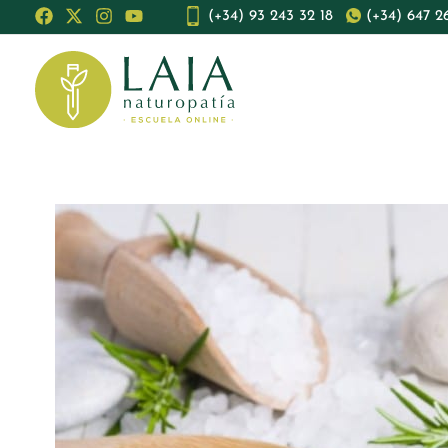
Ir
(+34) 93 243 32 18
(+34) 647 2
al
contenido