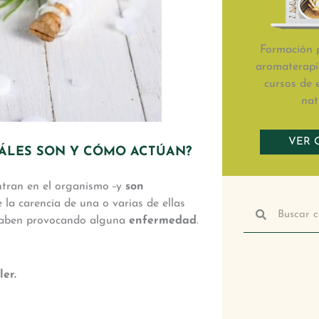
Formación p
aromaterapia
cursos de 
nat
VER 
CUÁLES SON Y CÓMO ACTÚAN?
Buscar
Buscar
tran en el organismo
y
son
e la carencia de una o varias de ellas
 acaben provocando alguna
enfermedad
.
ler.