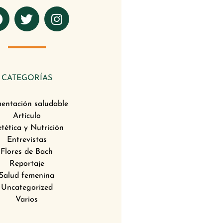
F
T
I
a
w
n
c
i
s
e
t
t
b
t
a
o
e
g
CATEGORÍAS
o
r
r
k
a
mentación saludable
m
Artículo
etética y Nutrición
Entrevistas
Flores de Bach
Reportaje
Salud femenina
Uncategorized
Varios